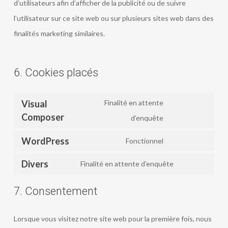
d’utilisateurs afin d’afficher de la publicité ou de suivre
l’utilisateur sur ce site web ou sur plusieurs sites web dans des
finalités marketing similaires.
6. Cookies placés
Visual
Finalité en attente
Composer
Consent
d’enquête
to
WordPress
Fonctionnel
service
Consent
Divers
visual-
to
Finalité en attente d’enquête
Consent
composer
service
to
7. Consentement
wordpress
service
divers
Lorsque vous visitez notre site web pour la première fois, nous