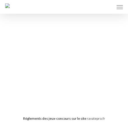
Men
Skip
to
main
content
Réglements des jeux-concours sur le site
ravatepro.fr
Second œuvre